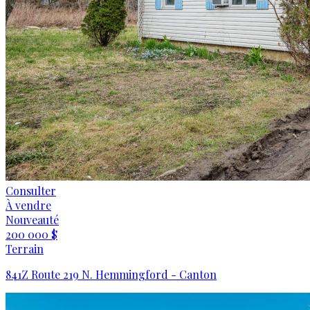
Consulter
À vendre
Nouveauté
200 000 $
Terrain
841Z Route 219 N. Hemmingford - Canton