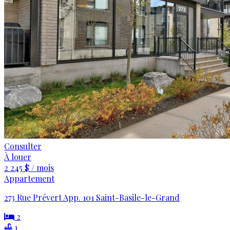
Consulter
À louer
2 245 $ / mois
Appartement
273 Rue Prévert App. 101 Saint-Basile-le-Grand
2
1