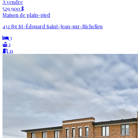
À vendre
529 900 $
Maison de plain-pied
432 Rg St-Édouard Saint-Jean-sur-Richelieu
3
1
11