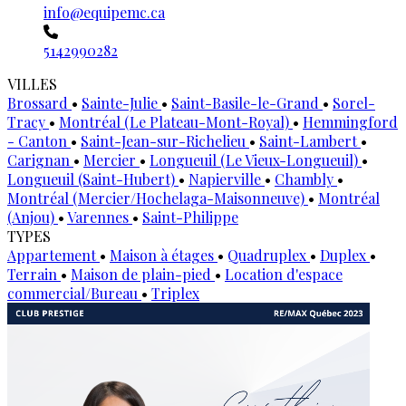
info@equipemc.ca
5142990282
VILLES
Brossard
•
Sainte-Julie
•
Saint-Basile-le-Grand
•
Sorel-
Tracy
•
Montréal (Le Plateau-Mont-Royal)
•
Hemmingford
- Canton
•
Saint-Jean-sur-Richelieu
•
Saint-Lambert
•
Carignan
•
Mercier
•
Longueuil (Le Vieux-Longueuil)
•
Longueuil (Saint-Hubert)
•
Napierville
•
Chambly
•
Montréal (Mercier/Hochelaga-Maisonneuve)
•
Montréal
(Anjou)
•
Varennes
•
Saint-Philippe
TYPES
Appartement
•
Maison à étages
•
Quadruplex
•
Duplex
•
Terrain
•
Maison de plain-pied
•
Location d'espace
commercial/Bureau
•
Triplex