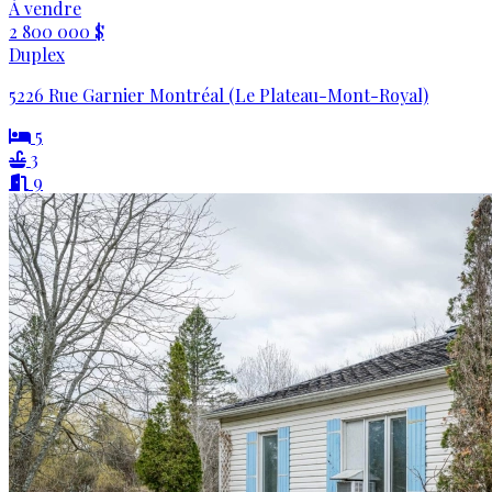
À vendre
2 800 000 $
Duplex
5226 Rue Garnier Montréal (Le Plateau-Mont-Royal)
5
3
9