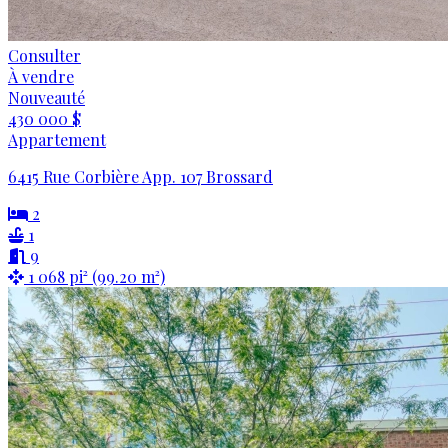
Consulter
À vendre
Nouveauté
430 000 $
Appartement
6415 Rue Corbière App. 107 Brossard
2
1
9
1 068 pi² (99.20 m²)