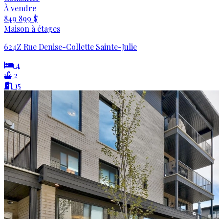
À vendre
849 899 $
Maison à étages
624Z Rue Denise-Collette Sainte-Julie
4
2
15