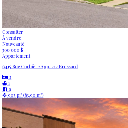
Consulter
À vendre
Nouveauté
390 000 $
Appartement
6415 Rue Corbière App. 212 Brossard
2
1
9
903 pi² (83.90 m²)