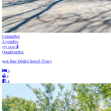
Consulter
À vendre
375 000 $
Quadruplex
906 Rue Désiré Sorel-Tracy
2
1
4