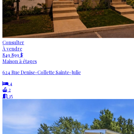
Consulter
À vendre
849 899 $
Maison à étages
624 Rue Denise-Collette Sainte-Julie
4
2
15