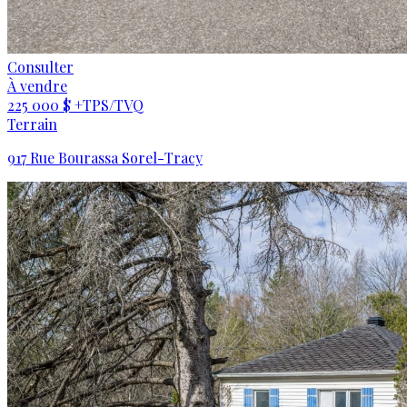
Consulter
À vendre
225 000 $
+TPS/TVQ
Terrain
917 Rue Bourassa Sorel-Tracy