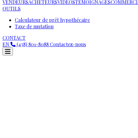
VENDEURS
ACHETEURS
VIDEOS
TÉMOIGNAGES
COMMERCI
OUTILS
Calculateur de prêt hypothécaire
Taxe de mutation
CONTACT
EN
(438) 801-8088
Contactez-nous