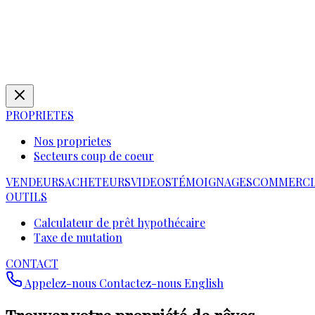
PROPRIETES
Nos proprietes
Secteurs coup de coeur
VENDEURS
ACHETEURS
VIDEOS
TÉMOIGNAGES
COMMERCI
OUTILS
Calculateur de prêt hypothécaire
Taxe de mutation
CONTACT
Appelez-nous
Contactez-nous
English