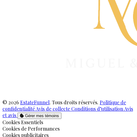
© 2026
EstateFunnel
. Tous droits réservés.
Politique de
confidentialité
Avis de collecte
Conditions d’utilisation
Avis
et avis
Gérer mes témoins
Activer
Cookies Essentiels
Activer
Cookies de Performances
Activer
Cookies publicitaires