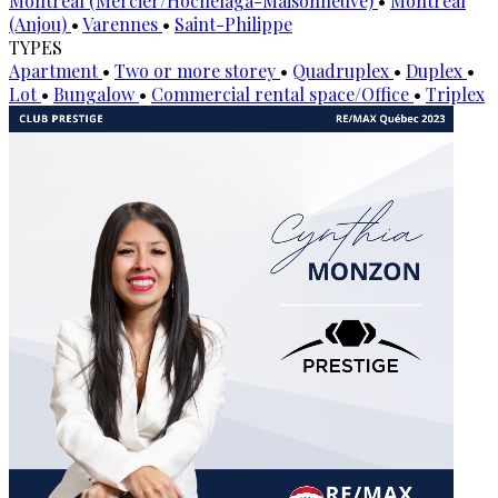
Montréal (Mercier/Hochelaga-Maisonneuve)
•
Montréal
(Anjou)
•
Varennes
•
Saint-Philippe
TYPES
Apartment
•
Two or more storey
•
Quadruplex
•
Duplex
•
Lot
•
Bungalow
•
Commercial rental space/Office
•
Triplex