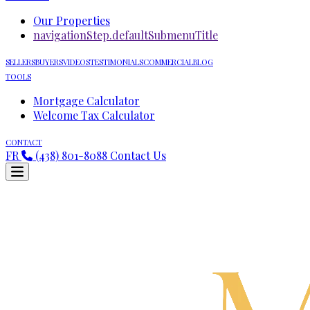
Our Properties
navigationStep.defaultSubmenuTitle
SELLERS
BUYERS
VIDEOS
TESTIMONIALS
COMMERCIAL
BLOG
TOOLS
Mortgage Calculator
Welcome Tax Calculator
CONTACT
FR
(438) 801-8088
Contact Us