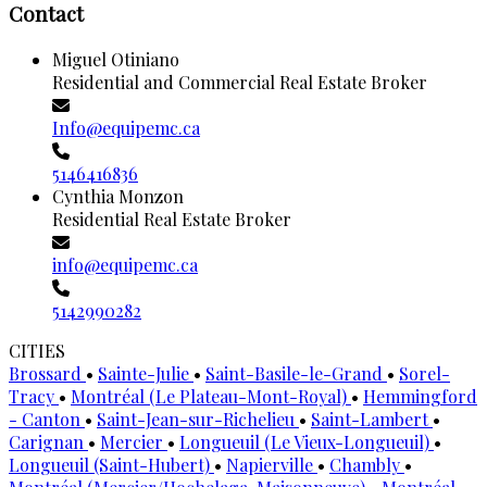
Contact
Miguel Otiniano
Residential and Commercial Real Estate Broker
Info@equipemc.ca
5146416836
Cynthia Monzon
Residential Real Estate Broker
info@equipemc.ca
5142990282
CITIES
Brossard
•
Sainte-Julie
•
Saint-Basile-le-Grand
•
Sorel-
Tracy
•
Montréal (Le Plateau-Mont-Royal)
•
Hemmingford
- Canton
•
Saint-Jean-sur-Richelieu
•
Saint-Lambert
•
Carignan
•
Mercier
•
Longueuil (Le Vieux-Longueuil)
•
Longueuil (Saint-Hubert)
•
Napierville
•
Chambly
•