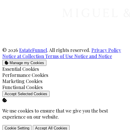
© 2026
EstateFunnel
. All rights reserved.
Privacy Policy
Notice at Collection
Terms of Use
Notice and Notice
Manage my Cookies
Enable
Essential Cookies
Enable
Performance Cookies
Enable
Marketing Cookies
Enable
Functional Cookies
Accept Selected Cookies
We use cookies to ensure that we give you the best
experience on our website.
Cookie Setting
Accept All Cookies