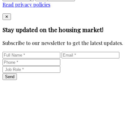
Read privacy policies
Close
✕
Stay updated on the housing market!
Subscribe to our newsletter to get the latest updates.
Send