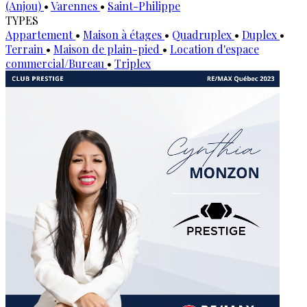
(Anjou)
•
Varennes
•
Saint-Philippe
TYPES
Appartement
•
Maison à étages
•
Quadruplex
•
Duplex
•
Terrain
•
Maison de plain-pied
•
Location d'espace
commercial/Bureau
•
Triplex