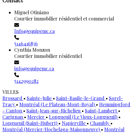
Contact
Miguel Otiniano
Courtier immobilier résidentiel et commercial
Info@equipemc.ca
5146416836
Cynthia Monzon
Courtier immobilier résidentiel
info@equipemc.ca
5142990282
VILLES
Brossard
•
Sainte-Julie
•
Saint-Basile-le-Grand
•
Sorel-
Tracy
•
Montréal (Le Plateau-Mont-Royal)
•
Hemmingford
- Canton
•
Saint-Jean-sur-Richelieu
•
Saint-Lambert
•
Carignan
•
Mercier
•
Longueuil (Le Vieux-Longueuil)
•
Longueuil (Saint-Hubert)
•
Napierville
•
Chambly
•
Montréal (Mercier/Hochelaga-Maisonneuve)
•
Montréal