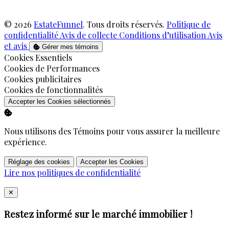
© 2026
EstateFunnel
. Tous droits réservés.
Politique de
confidentialité
Avis de collecte
Conditions d’utilisation
Avis
et avis
Gérer mes témoins
Activer
Cookies Essentiels
Activer
Cookies de Performances
Activer
Cookies publicitaires
Activer
Cookies de fonctionnalités
Accepter les Cookies sélectionnés
Nous utilisons des Témoins pour vous assurer la meilleure
expérience.
Réglage des cookies
Accepter les Cookies
Lire nos politiques de confidentialité
Close
✕
Restez informé sur le marché immobilier !