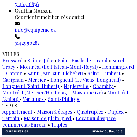
5146416836
Cynthia Monzon
Courtier immobilier résidentiel
info@equipemc.ca
5142990282
VILLES
Brossard
•
Sainte-Julie
•
Saint-Basile-le-Grand
•
Sorel-
Tracy
•
Montréal (Le Plateau-Mont-Royal)
•
Hemmingford
- Canton
•
Saint-Jean-sur-Richelieu
•
Saint-Lambert
•
Carignan
•
Mercier
•
Longueuil (Le Vieux-Longueuil)
•
Longueuil (Saint-Hubert)
•
Napierville
•
Chambly
•
Montréal (Mercier/Hochelaga-Maisonneuve)
•
Montréal
(Anjou)
•
Varennes
•
Saint-Philippe
TYPES
Appartement
•
Maison à étages
•
Quadruplex
•
Duplex
•
Terrain
•
Maison de plain-pied
•
Location d'espace
commercial/Bureau
•
Triplex