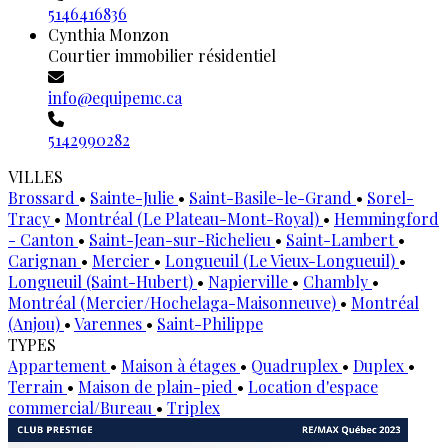
5146416836
Cynthia Monzon
Courtier immobilier résidentiel
info@equipemc.ca
5142990282
VILLES
Brossard
•
Sainte-Julie
•
Saint-Basile-le-Grand
•
Sorel-
Tracy
•
Montréal (Le Plateau-Mont-Royal)
•
Hemmingford
- Canton
•
Saint-Jean-sur-Richelieu
•
Saint-Lambert
•
Carignan
•
Mercier
•
Longueuil (Le Vieux-Longueuil)
•
Longueuil (Saint-Hubert)
•
Napierville
•
Chambly
•
Montréal (Mercier/Hochelaga-Maisonneuve)
•
Montréal
(Anjou)
•
Varennes
•
Saint-Philippe
TYPES
Appartement
•
Maison à étages
•
Quadruplex
•
Duplex
•
Terrain
•
Maison de plain-pied
•
Location d'espace
commercial/Bureau
•
Triplex