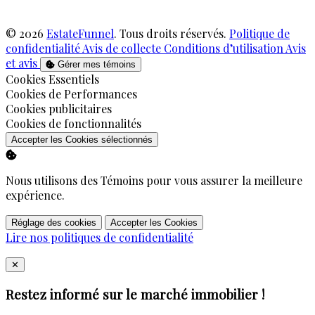
© 2026
EstateFunnel
. Tous droits réservés.
Politique de
confidentialité
Avis de collecte
Conditions d’utilisation
Avis
et avis
Gérer mes témoins
Activer
Cookies Essentiels
Activer
Cookies de Performances
Activer
Cookies publicitaires
Activer
Cookies de fonctionnalités
Accepter les Cookies sélectionnés
Nous utilisons des Témoins pour vous assurer la meilleure
expérience.
Réglage des cookies
Accepter les Cookies
Lire nos politiques de confidentialité
Close
✕
Restez informé sur le marché immobilier !