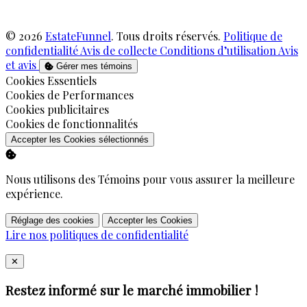
© 2026
EstateFunnel
. Tous droits réservés.
Politique de
confidentialité
Avis de collecte
Conditions d’utilisation
Avis
et avis
Gérer mes témoins
Activer
Cookies Essentiels
Activer
Cookies de Performances
Activer
Cookies publicitaires
Activer
Cookies de fonctionnalités
Accepter les Cookies sélectionnés
Nous utilisons des Témoins pour vous assurer la meilleure
expérience.
Réglage des cookies
Accepter les Cookies
Lire nos politiques de confidentialité
Close
✕
Restez informé sur le marché immobilier !