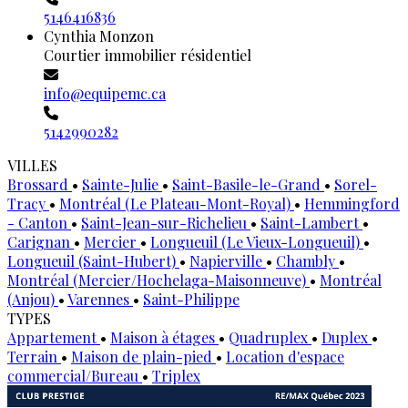
5146416836
Cynthia Monzon
Courtier immobilier résidentiel
info@equipemc.ca
5142990282
VILLES
Brossard
•
Sainte-Julie
•
Saint-Basile-le-Grand
•
Sorel-
Tracy
•
Montréal (Le Plateau-Mont-Royal)
•
Hemmingford
- Canton
•
Saint-Jean-sur-Richelieu
•
Saint-Lambert
•
Carignan
•
Mercier
•
Longueuil (Le Vieux-Longueuil)
•
Longueuil (Saint-Hubert)
•
Napierville
•
Chambly
•
Montréal (Mercier/Hochelaga-Maisonneuve)
•
Montréal
(Anjou)
•
Varennes
•
Saint-Philippe
TYPES
Appartement
•
Maison à étages
•
Quadruplex
•
Duplex
•
Terrain
•
Maison de plain-pied
•
Location d'espace
commercial/Bureau
•
Triplex