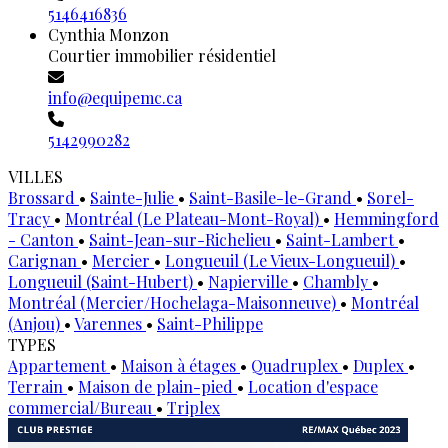
5146416836
Cynthia Monzon
Courtier immobilier résidentiel
info@equipemc.ca
5142990282
VILLES
Brossard
•
Sainte-Julie
•
Saint-Basile-le-Grand
•
Sorel-
Tracy
•
Montréal (Le Plateau-Mont-Royal)
•
Hemmingford
- Canton
•
Saint-Jean-sur-Richelieu
•
Saint-Lambert
•
Carignan
•
Mercier
•
Longueuil (Le Vieux-Longueuil)
•
Longueuil (Saint-Hubert)
•
Napierville
•
Chambly
•
Montréal (Mercier/Hochelaga-Maisonneuve)
•
Montréal
(Anjou)
•
Varennes
•
Saint-Philippe
TYPES
Appartement
•
Maison à étages
•
Quadruplex
•
Duplex
•
Terrain
•
Maison de plain-pied
•
Location d'espace
commercial/Bureau
•
Triplex