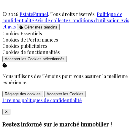
© 2026
EstateFunnel
. Tous droits réservés.
Politique de
confidentialité
Avis de collecte
Conditions d’utilisation
Avis
et avis
Gérer mes témoins
Activer
Cookies Essentiels
Activer
Cookies de Performances
Activer
Cookies publicitaires
Activer
Cookies de fonctionnalités
Accepter les Cookies sélectionnés
Nous utilisons des Témoins pour vous assurer la meilleure
expérience.
Réglage des cookies
Accepter les Cookies
Lire nos politiques de confidentialité
Close
✕
Restez informé sur le marché immobilier !