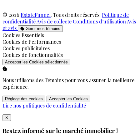
© 2026
EstateFunnel
. Tous droits réservés.
Politique de
confidentialité
Avis de collecte
Conditions d’utilisation
Avis
et avis
Gérer mes témoins
Activer
Cookies Essentiels
Activer
Cookies de Performances
Activer
Cookies publicitaires
Activer
Cookies de fonctionnalités
Accepter les Cookies sélectionnés
Nous utilisons des Témoins pour vous assurer la meilleure
expérience.
Réglage des cookies
Accepter les Cookies
Lire nos politiques de confidentialité
Close
✕
Restez informé sur le marché immobilier !