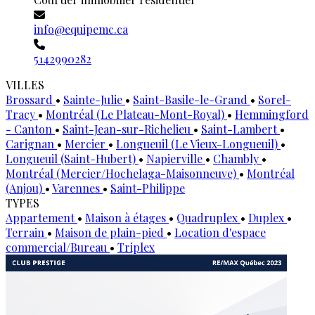
info@equipemc.ca
5142990282
VILLES
Brossard
•
Sainte-Julie
•
Saint-Basile-le-Grand
•
Sorel-
Tracy
•
Montréal (Le Plateau-Mont-Royal)
•
Hemmingford
- Canton
•
Saint-Jean-sur-Richelieu
•
Saint-Lambert
•
Carignan
•
Mercier
•
Longueuil (Le Vieux-Longueuil)
•
Longueuil (Saint-Hubert)
•
Napierville
•
Chambly
•
Montréal (Mercier/Hochelaga-Maisonneuve)
•
Montréal
(Anjou)
•
Varennes
•
Saint-Philippe
TYPES
Appartement
•
Maison à étages
•
Quadruplex
•
Duplex
•
Terrain
•
Maison de plain-pied
•
Location d'espace
commercial/Bureau
•
Triplex