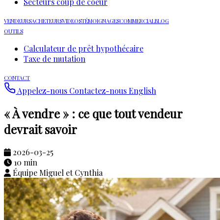
Secteurs coup de coeur
VENDEURS
ACHETEURS
VIDEOS
TÉMOIGNAGES
COMMERCIAL
BLOG
OUTILS
Calculateur de prêt hypothécaire
Taxe de mutation
CONTACT
Appelez-nous
Contactez-nous
English
« À vendre » : ce que tout vendeur
devrait savoir
2026-03-25
10 min
Équipe Miguel et Cynthia