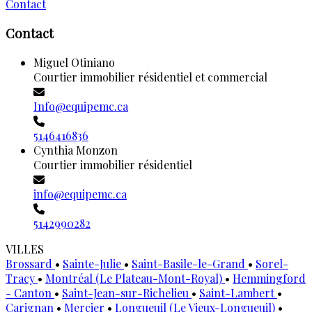
Contact
Contact
Miguel Otiniano
Courtier immobilier résidentiel et commercial
Info@equipemc.ca
5146416836
Cynthia Monzon
Courtier immobilier résidentiel
info@equipemc.ca
5142990282
VILLES
Brossard
•
Sainte-Julie
•
Saint-Basile-le-Grand
•
Sorel-
Tracy
•
Montréal (Le Plateau-Mont-Royal)
•
Hemmingford
- Canton
•
Saint-Jean-sur-Richelieu
•
Saint-Lambert
•
Carignan
•
Mercier
•
Longueuil (Le Vieux-Longueuil)
•