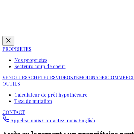
PROPRIETES
Nos proprietes
Secteurs coup de coeur
VENDEURS
ACHETEURS
VIDEOS
TÉMOIGNAGES
COMMERCI
OUTILS
Calculateur de prêt hypothécaire
Taxe de mutation
CONTACT
Appelez-nous
Contactez-nous
English