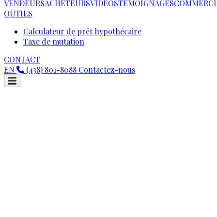
VENDEURS
ACHETEURS
VIDEOS
TÉMOIGNAGES
COMMERCI
OUTILS
Calculateur de prêt hypothécaire
Taxe de mutation
CONTACT
EN
(438) 801-8088
Contactez-nous