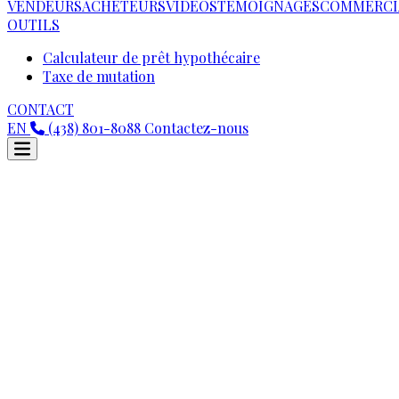
VENDEURS
ACHETEURS
VIDEOS
TÉMOIGNAGES
COMMERCI
OUTILS
Calculateur de prêt hypothécaire
Taxe de mutation
CONTACT
EN
(438) 801-8088
Contactez-nous