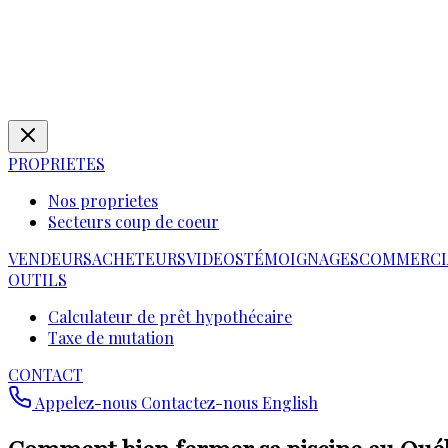
PROPRIETES
Nos proprietes
Secteurs coup de coeur
VENDEURS
ACHETEURS
VIDEOS
TÉMOIGNAGES
COMMERCI
OUTILS
Calculateur de prêt hypothécaire
Taxe de mutation
CONTACT
Appelez-nous
Contactez-nous
English