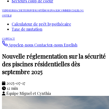
Secteurs coup de coeur
VENDEURS
ACHETEURS
VIDEOS
TÉMOIGNAGES
COMMERCIAL
BLOG
OUTILS
Calculateur de prêt hypothécaire
Taxe de mutation
CONTACT
Appelez-nous
Contactez-nous
English
Nouvelle réglementation sur la sécurité
des piscines résidentielles dès
septembre 2025
2025-07-17
12 min
Équipe Miguel et Cynthia