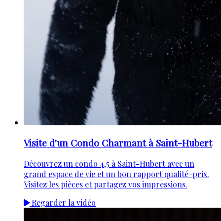
Visite d'un Condo Charmant à Saint-Hubert
Découvrez un condo 4,5 à Saint-Hubert avec un
grand espace de vie et un bon rapport qualité-prix.
Visitez les pièces et partagez vos impressions.
Regarder la vidéo