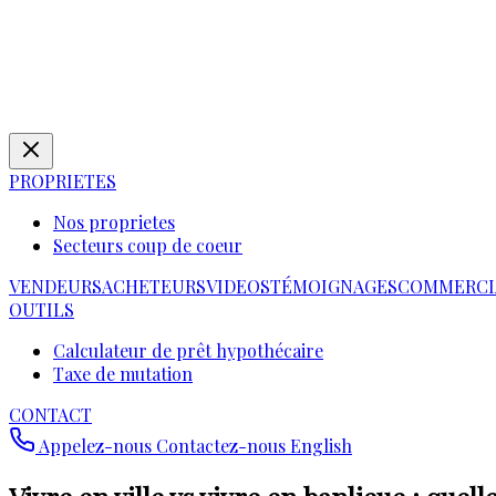
PROPRIETES
Nos proprietes
Secteurs coup de coeur
VENDEURS
ACHETEURS
VIDEOS
TÉMOIGNAGES
COMMERCI
OUTILS
Calculateur de prêt hypothécaire
Taxe de mutation
CONTACT
Appelez-nous
Contactez-nous
English