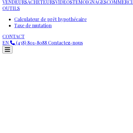
VENDEURS
ACHETEURS
VIDEOS
TÉMOIGNAGES
COMMERCI
OUTILS
Calculateur de prêt hypothécaire
Taxe de mutation
CONTACT
EN
(438) 801-8088
Contactez-nous