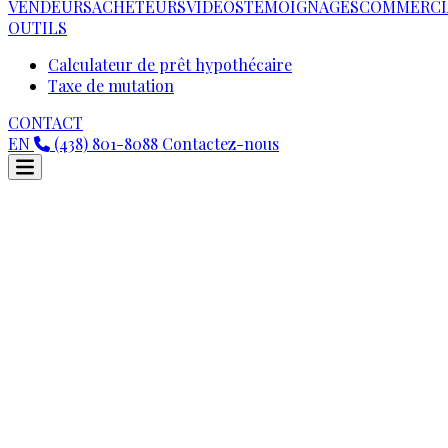
VENDEURS
ACHETEURS
VIDEOS
TÉMOIGNAGES
COMMERCI
OUTILS
Calculateur de prêt hypothécaire
Taxe de mutation
CONTACT
EN
(438) 801-8088
Contactez-nous