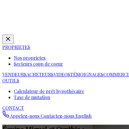
PROPRIETES
Nos proprietes
Secteurs coup de coeur
VENDEURS
ACHETEURS
VIDEOS
TÉMOIGNAGES
COMMERCI
OUTILS
Calculateur de prêt hypothécaire
Taxe de mutation
CONTACT
Appelez-nous
Contactez-nous
English