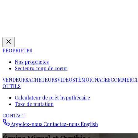
PROPRIETES
Nos proprietes
Secteurs coup de coeur
VENDEURS
ACHETEURS
VIDEOS
TÉMOIGNAGES
COMMERCI
OUTILS
Calculateur de prêt hypothécaire
Taxe de mutation
CONTACT
Appelez-nous
Contactez-nous
English