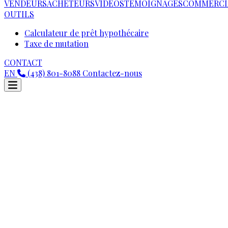
VENDEURS
ACHETEURS
VIDEOS
TÉMOIGNAGES
COMMERCI
OUTILS
Calculateur de prêt hypothécaire
Taxe de mutation
CONTACT
EN
(438) 801-8088
Contactez-nous