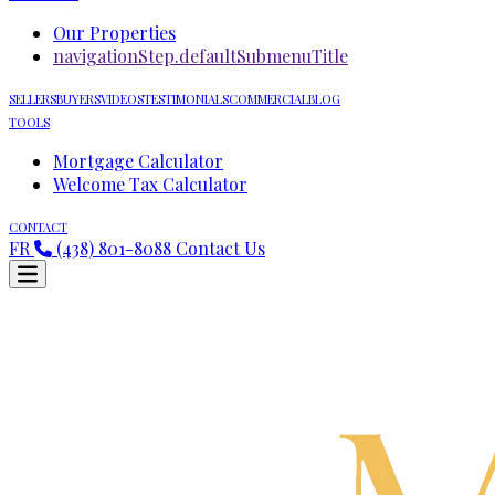
Our Properties
navigationStep.defaultSubmenuTitle
SELLERS
BUYERS
VIDEOS
TESTIMONIALS
COMMERCIAL
BLOG
TOOLS
Mortgage Calculator
Welcome Tax Calculator
CONTACT
FR
(438) 801-8088
Contact Us