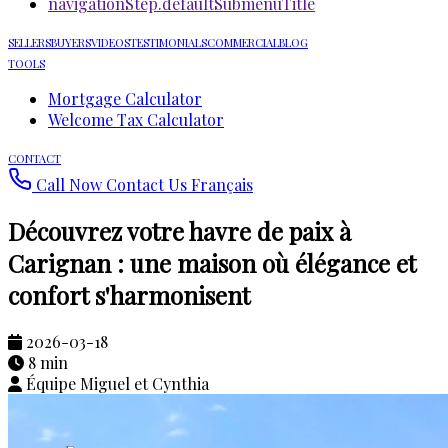
navigationStep.defaultSubmenuTitle
SELLERS
BUYERS
VIDEOS
TESTIMONIALS
COMMERCIAL
BLOG
TOOLS
Mortgage Calculator
Welcome Tax Calculator
CONTACT
Call Now
Contact Us
Français
Découvrez votre havre de paix à
Carignan : une maison où élégance et
confort s'harmonisent
2026-03-18
8 min
Équipe Miguel et Cynthia