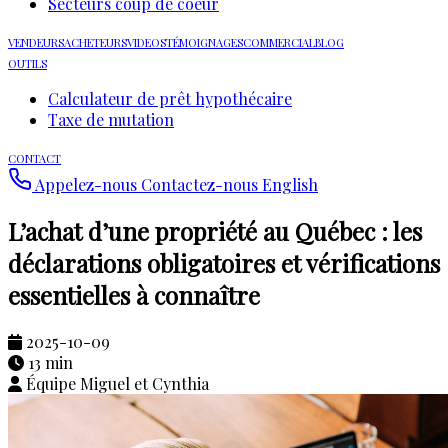
Secteurs coup de coeur
VENDEURS
ACHETEURS
VIDEOS
TÉMOIGNAGES
COMMERCIAL
BLOG
OUTILS
Calculateur de prêt hypothécaire
Taxe de mutation
CONTACT
Appelez-nous
Contactez-nous
English
L’achat d’une propriété au Québec : les
déclarations obligatoires et vérifications
essentielles à connaître
2025-10-09
13 min
Équipe Miguel et Cynthia