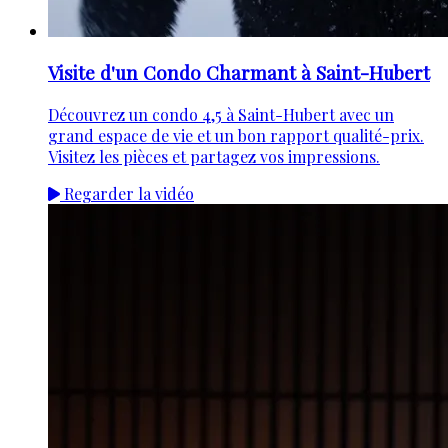
Visite d'un Condo Charmant à Saint-Hubert
Découvrez un condo 4,5 à Saint-Hubert avec un
grand espace de vie et un bon rapport qualité-prix.
Visitez les pièces et partagez vos impressions.
Regarder la vidéo