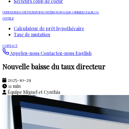
Secteurs coup de coeur
VENDEURS
ACHETEURS
VIDEOS
TÉMOIGNAGES
COMMERCIAL
BLOG
OUTILS
Calculateur de prêt hypothécaire
Taxe de mutation
CONTACT
Appelez-nous
Contactez-nous
English
Nouvelle baisse du taux directeur
2025-10-29
11 min
Équipe Miguel et Cynthia