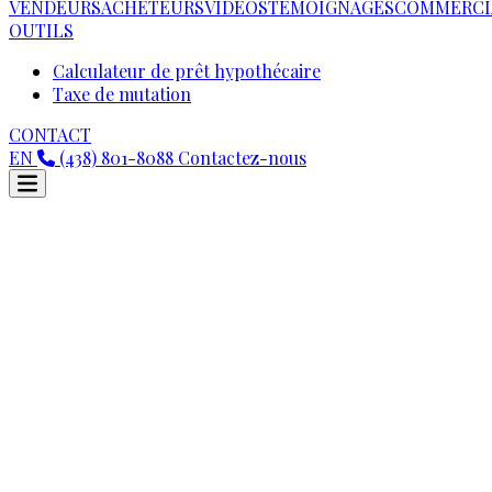
VENDEURS
ACHETEURS
VIDEOS
TÉMOIGNAGES
COMMERCI
OUTILS
Calculateur de prêt hypothécaire
Taxe de mutation
CONTACT
EN
(438) 801-8088
Contactez-nous