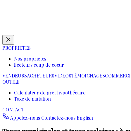
PROPRIETES
Nos proprietes
Secteurs coup de coeur
VENDEURS
ACHETEURS
VIDEOS
TÉMOIGNAGES
COMMERCI
OUTILS
Calculateur de prêt hypothécaire
Taxe de mutation
CONTACT
Appelez-nous
Contactez-nous
English